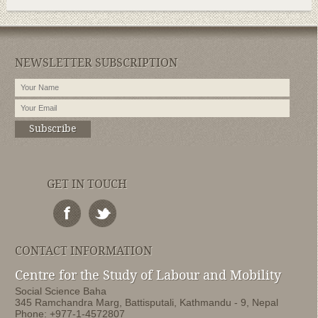
NEWSLETTER SUBSCRIPTION
Subscribe
GET IN TOUCH
CONTACT INFORMATION
Centre for the Study of Labour and Mobility
Social Science Baha
345 Ramchandra Marg, Battisputali, Kathmandu - 9, Nepal
Phone: +977-1-4572807